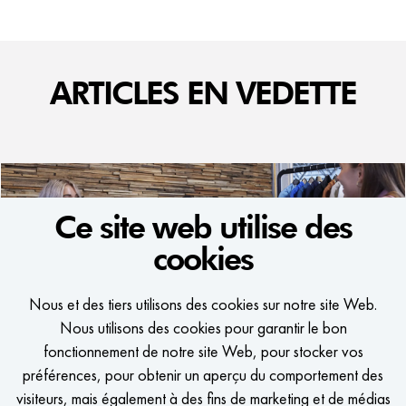
ARTICLES EN VEDETTE
Ce site web utilise des
cookies
Nous et des tiers utilisons des cookies sur notre site Web.
WE WOULD LIKE
Nous utilisons des cookies pour garantir le bon
TO KEEP IN TOUCH
fonctionnement de notre site Web, pour stocker vos
préférences, pour obtenir un aperçu du comportement des
Recevoir un message dès qu'il y a une offre d'emploi qui vous
visiteurs, mais également à des fins de marketing et de médias